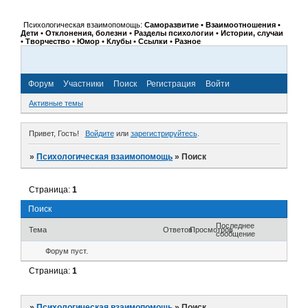
Психологическая взаимопомощь:
Саморазвитие • Взаимоотношения •
Дети • Отклонения, болезни • Разделы психологии • Истории, случаи
• Творчество • Юмор • Клубы • Ссылки • Разное
Форум
Участники
Поиск
Регистрация
Войти
Активные темы
Привет, Гость!
Войдите
или
зарегистрируйтесь
.
»
Психологическая взаимопомощь
»
Поиск
Страница:
1
Поиск
Последнее
Тема
Ответов
Просмотров
сообщение
Форум пуст.
Страница:
1
»
Психологическая взаимопомощь
»
Поиск