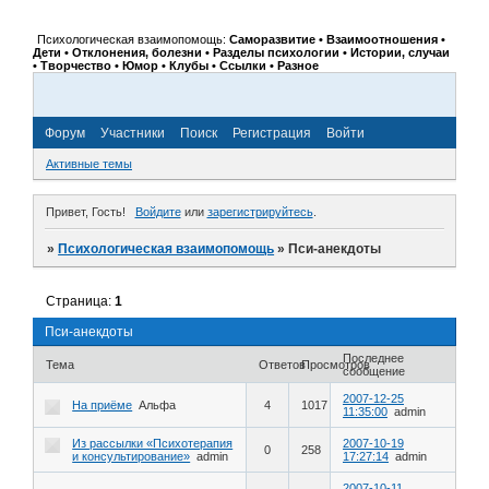
Психологическая взаимопомощь:
Саморазвитие • Взаимоотношения •
Дети • Отклонения, болезни • Разделы психологии • Истории, случаи
• Творчество • Юмор • Клубы • Ссылки • Разное
Форум
Участники
Поиск
Регистрация
Войти
Активные темы
Привет, Гость!
Войдите
или
зарегистрируйтесь
.
»
Психологическая взаимопомощь
»
Пси-анекдоты
Страница:
1
Пси-анекдоты
Последнее
Тема
Ответов
Просмотров
сообщение
2007-12-25
На приёме
Альфа
4
1017
11:35:00
admin
Из рассылки «Психотерапия
2007-10-19
0
258
и консультирование»
admin
17:27:14
admin
2007-10-11