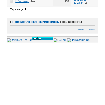
В больнице
Альфа
5
450
10:25:54
ysf
Страница:
1
»
Психологическая взаимопомощь
»
Пси-анекдоты
создать форум