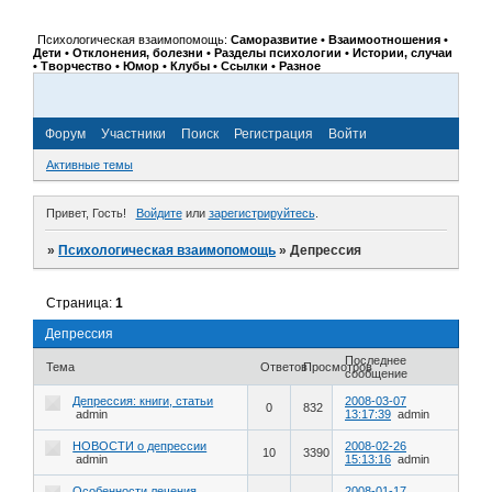
Психологическая взаимопомощь:
Саморазвитие • Взаимоотношения •
Дети • Отклонения, болезни • Разделы психологии • Истории, случаи
• Творчество • Юмор • Клубы • Ссылки • Разное
Форум
Участники
Поиск
Регистрация
Войти
Активные темы
Привет, Гость!
Войдите
или
зарегистрируйтесь
.
»
Психологическая взаимопомощь
»
Депрессия
Страница:
1
Депрессия
Последнее
Тема
Ответов
Просмотров
сообщение
Депрессия: книги, статьи
2008-03-07
0
832
admin
13:17:39
admin
НОВОСТИ о депрессии
2008-02-26
10
3390
admin
15:13:16
admin
Особенности лечения
2008-01-17