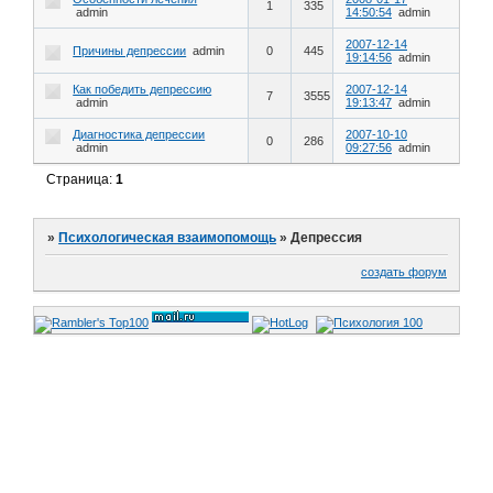
1
335
admin
14:50:54
admin
2007-12-14
Причины депрессии
admin
0
445
19:14:56
admin
Как победить депрессию
2007-12-14
7
3555
admin
19:13:47
admin
Диагностика депрессии
2007-10-10
0
286
admin
09:27:56
admin
Страница:
1
»
Психологическая взаимопомощь
»
Депрессия
создать форум