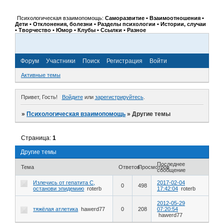
Психологическая взаимопомощь:
Саморазвитие • Взаимоотношения •
Дети • Отклонения, болезни • Разделы психологии • Истории, случаи
• Творчество • Юмор • Клубы • Ссылки • Разное
Форум
Участники
Поиск
Регистрация
Войти
Активные темы
Привет, Гость!
Войдите
или
зарегистрируйтесь
.
»
Психологическая взаимопомощь
»
Другие темы
Страница:
1
Другие темы
Последнее
Тема
Ответов
Просмотров
сообщение
Излечись от гепатита С,
2017-02-04
0
498
останови эпидемию
roterb
17:42:04
roterb
2012-05-29
тяжёлая атлетика
hawerd77
0
208
07:20:54
hawerd77