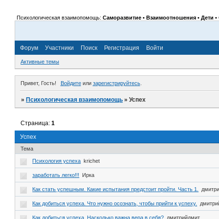
Психологическая взаимопомощь:
Саморазвитие • Взаимоотношения • Дети • 
Форум
Участники
Поиск
Регистрация
Войти
Активные темы
Привет, Гость!
Войдите
или
зарегистрируйтесь
.
»
Психологическая взаимопомощь
»
Успех
Страница:
1
Успех
Тема
Психология успеха
krichet
заработать легко!!!
Ирка
Как стать успешным. Какие испытания предстоит пройти. Часть 1.
дмитр
Как добиться успеха. Что нужно осознать, чтобы прийти к успеху.
дмитри
Как добиться успеха. Насколько важна вера в себя?
дмитрийдмит