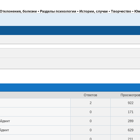
Отклонения, болезни • Разделы психологии • Истории, случаи • Творчество • Юм
Ответов
Просмотро
2
922
0
171
ийдмит
0
289
йдмит
0
629
0
211