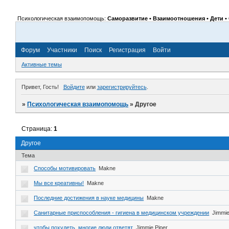
Психологическая взаимопомощь:
Саморазвитие • Взаимоотношения • Дети • 
Форум
Участники
Поиск
Регистрация
Войти
Активные темы
Привет, Гость!
Войдите
или
зарегистрируйтесь
.
»
Психологическая взаимопомощь
»
Другое
Страница:
1
Другое
Тема
Способы мотивировать
Makne
Мы все креативны!
Makne
Последние достижения в науке медицины
Makne
Санитарные приспособления - гигиена в медицинском учреждении
Jimmie
чтобы похудеть, многие люди ответят
Jimmie.Piper