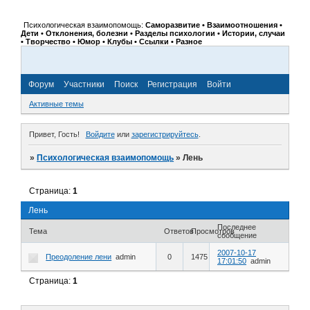
Психологическая взаимопомощь:
Саморазвитие • Взаимоотношения •
Дети • Отклонения, болезни • Разделы психологии • Истории, случаи
• Творчество • Юмор • Клубы • Ссылки • Разное
Форум
Участники
Поиск
Регистрация
Войти
Активные темы
Привет, Гость!
Войдите
или
зарегистрируйтесь
.
»
Психологическая взаимопомощь
»
Лень
Страница:
1
Лень
Последнее
Тема
Ответов
Просмотров
сообщение
2007-10-17
Преодоление лени
admin
0
1475
17:01:50
admin
Страница:
1