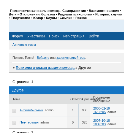
Психологическая взаимопомощь:
Саморазвитие • Взаимоотношения •
Дети • Отклонения, болезни • Разделы психологии • Истории, случаи
• Творчество • Юмор • Клубы • Ссылки • Разное
Форум
Участники
Поиск
Регистрация
Войти
Активные темы
Привет, Гость!
Войдите
или
зарегистрируйтесь
.
»
Психологическая взаимопомощь
»
Другое
Страница:
1
Другое
Последнее
Тема
Ответов
Просмотров
сообщение
2008-02-19
Антимобильник
admin
1
938
16:03:05
admin
2007-10-18
Пет-терапия
admin
0
325
10:43:03
admin
Страница:
1