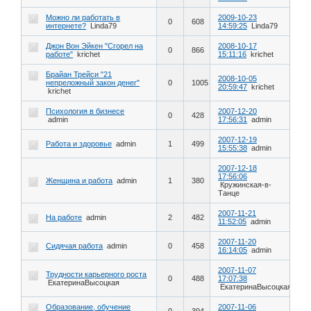
Можно ли работать в
2009-10-23
0
608
интернете?
Linda79
14:59:25
Linda79
Джон Вон Эйкен "Сгорел на
2008-10-17
0
866
работе"
krichet
15:11:16
krichet
Брайан Трейси "21
2008-10-05
непреложный закон денег"
0
1005
20:59:47
krichet
krichet
Психология в бизнесе
2007-12-20
0
428
admin
17:56:31
admin
2007-12-19
Работа и здоровье
admin
1
499
15:55:38
admin
2007-12-18
17:56:06
Женщина и работа
admin
1
380
Кружинская-в-
Танце
2007-11-21
На работе
admin
2
482
11:52:05
admin
2007-11-20
Сидячая работа
admin
0
458
16:14:05
admin
2007-11-07
Трудности карьерного роста
0
488
17:07:38
ЕкатеринаВысоцкая
ЕкатеринаВысоцкая
Образование, обучение
2007-11-06