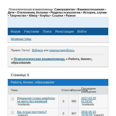
Психологическая взаимопомощь:
Саморазвитие • Взаимоотношения •
Дети • Отклонения, болезни • Разделы психологии • Истории, случаи
• Творчество • Юмор • Клубы • Ссылки • Разное
Форум
Участники
Поиск
Регистрация
Войти
Активные темы
Привет, Гость!
Войдите
или
зарегистрируйтесь
.
»
Психологическая взаимопомощь
»
Работа, бизнес,
образование
Страница:
1
Работа, бизнес, образование
Последнее
Тема
Ответов
Просмотров
сообщение
Идеальная схема заработка
2017-03-20
на авито без вложений
0
480
01:53:42
howlands
howlands
Как лучше поступить?
2010-05-10
0
407
Ivans21
14:39:59
Ivans21