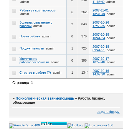
0
394
admin
11:15:42
admin
Работа за компьютером
2007-11-01
6
2625
admin
18:31:49
admin
Болезни, связанные с
2007-10-26
2
840
работой
admin
12:58:35
admin
2007-10-18
Новая работа
admin
0
376
10:44:24
admin
2007-10-18
Продуктивность
admin
1
725
09:44:51
admin
Увеличение
2007-10-17
0
396
работоспособности
admin
10:59:46
admin
2007-10-16
Счастье в работе (?)
admin
1
1344
14:07:20
admin
Страница:
1
»
Психологическая взаимопомощь
»
Работа, бизнес,
образование
создать форум