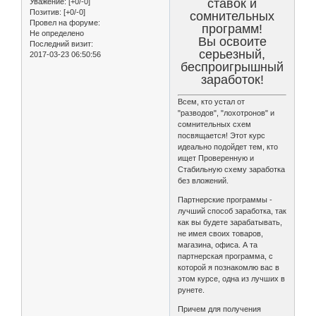
ставок и
Уважение:
[+0/-0]
Позитив:
[+0/-0]
сомнительных
Провел на форуме:
программ!
Не определено
Вы освоите
Последний визит:
серьезный,
2017-03-23 06:50:56
беспроигрышный
заработок!
Всем, кто устал от
"разводов", "лохотронов" и
сомнительных схем
посвящается! Этот курс
идеально подойдет тем, кто
ищет Проверенную и
Стабильную схему заработка
без вложений.
Партнерские программы -
лучший способ заработка, так
как вы будете зарабатывать,
не имея своих товаров,
магазина, офиса. А та
партнерская программа, с
которой я познакомлю вас в
этом курсе, одна из лучших в
рунете.
Причем для получения