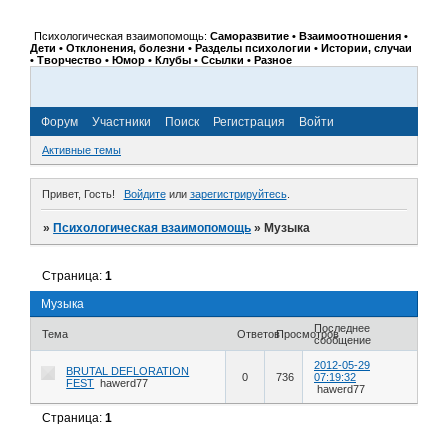
Психологическая взаимопомощь:
Саморазвитие • Взаимоотношения •
Дети • Отклонения, болезни • Разделы психологии • Истории, случаи
• Творчество • Юмор • Клубы • Ссылки • Разное
Форум
Участники
Поиск
Регистрация
Войти
Активные темы
Привет, Гость!
Войдите
или
зарегистрируйтесь
.
»
Психологическая взаимопомощь
»
Музыка
Страница:
1
Музыка
Последнее
Тема
Ответов
Просмотров
сообщение
2012-05-29
BRUTAL DEFLORATION
0
736
07:19:32
FEST
hawerd77
hawerd77
Страница:
1