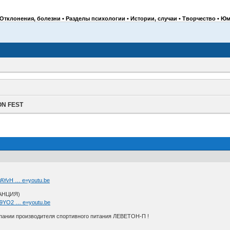
Отклонения, болезни • Разделы психологии • Истории, случаи • Творчество • Юм
ON FEST
PAYvH … e=youtu.be
РАНЦИЯ)
Y9YO2 … e=youtu.be
пании производителя спортивного питания ЛЕВЕТОН-П !
!