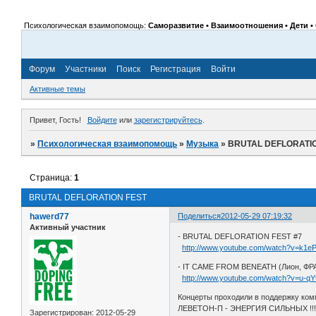
Психологическая взаимопомощь:
Саморазвитие • Взаимоотношения • Дети • 
Форум
Участники
Поиск
Регистрация
Войти
Активные темы
Привет, Гость!
Войдите
или
зарегистрируйтесь
.
»
Психологическая взаимопомощь
»
Музыка
»
BRUTAL DEFLORATI
Страница:
1
BRUTAL DEFLORATION FEST
hawerd77
Поделиться
2012-05-29 07:19:32
Активный участник
- BRUTAL DEFLORATION FEST #7
http://www.youtube.com/watch?v=k1e
- IT CAME FROM BENEATH (Лион, Ф
http://www.youtube.com/watch?v=u-q
Концерты проходили в поддержку ком
ЛЕВЕТОН-П - ЭНЕРГИЯ СИЛЬНЫХ !!
Зарегистрирован
: 2012-05-29