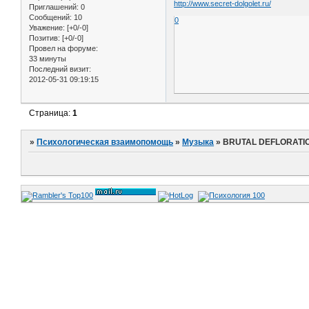
http://www.secret-dolgolet.ru/
Приглашений:
0
Сообщений:
10
0
Уважение:
[+0/-0]
Позитив:
[+0/-0]
Провел на форуме:
33 минуты
Последний визит:
2012-05-31 09:19:15
Страница:
1
»
Психологическая взаимопомощь
»
Музыка
»
BRUTAL DEFLORATI