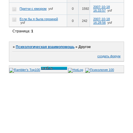
2007-10-18
Притчи с юмором
ysf
0
1592
16:33:57
ysf
Если бы я была героиней
2007-10-18
0
242
ysf
16:28:56
ysf
Страница:
1
»
Психологическая взаимопомощь
»
Другое
создать форум