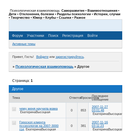
Психологическая взаимопомощь:
Саморазвитие • Взаимоотношения •
Дети • Отклонения, болезни • Разделы психологии • Истории, случаи
• Творчество • Юмор • Клубы • Ссылки • Разное
Форум
Участники
Поиск
Регистрация
Войти
Активные темы
Привет, Гость!
Войдите
или
зарегистрируйтесь
.
»
Психологическая взаимопомощь
»
Другое
Страница:
1
Другое
Последнее
Тема
Ответов
Просмотров
сообщение
2007-11-27
чему меня научила мама
0
853
03:01:48
ЕкатеринаВысоцкая
ЕкатеринаВысоцкая
Гороскоп клиента
2007-11-16
пссихологов на 2007-3000
0
381
03:11:23
год
ЕкатеринаВысоцкая
ЕкатеринаВысоцкая