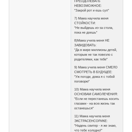
ПРЕОДОЛЕВАТЬ
НЕВОЗМОЖНОЕ:
"Закрой рот и ешь суп"
7) Мама научила меня
СТОЙКОСТИ:
"Не выйдешь из-за стола,
пока не доешь"
8)Мама учила меня НЕ
ЗАВИДОВАТЬ:
"Да в мире миллионы детей,
которым не так повезло с
родителями, как тебе"
9) Мама учила меня СМЕЛО
СМОТРЕТЬ В БУДУЩЕЕ:
"Уж погоди, дома я с тобой
поговорю"
10) Мама научила меня
ОСНОВАМ САМОЛЕЧЕНИЯ:
"Если не перестанешь косить
глазами - на всю жизнь так
останешься"
11) Мама научила меня
ЭКСТРАСЕНСОРИКЕ:
"Надень свитер - я же знаю,
что тебе холодно!"