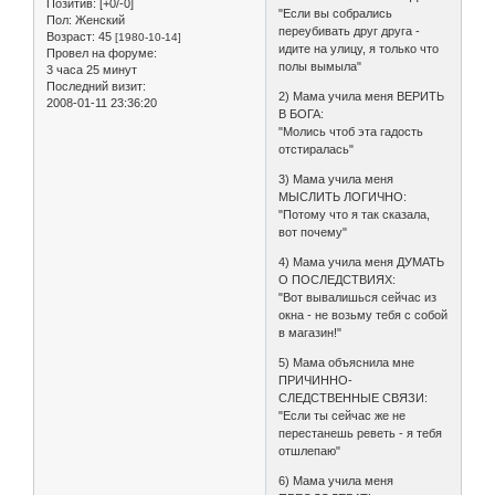
Позитив:
[+0/-0]
"Если вы собрались
Пол:
Женский
переубивать друг друга -
Возраст:
45
[1980-10-14]
идите на улицу, я только что
Провел на форуме:
полы вымыла"
3 часа 25 минут
Последний визит:
2) Мама учила меня ВЕРИТЬ
2008-01-11 23:36:20
В БОГА:
"Молись чтоб эта гадость
отстиралась"
3) Мама учила меня
МЫСЛИТЬ ЛОГИЧНО:
"Потому что я так сказала,
вот почему"
4) Мама учила меня ДУМАТЬ
О ПОСЛЕДСТВИЯХ:
"Вот вывалишься сейчас из
окна - не возьму тебя с собой
в магазин!"
5) Мама объяснила мне
ПРИЧИННО-
СЛЕДСТВЕННЫЕ СВЯЗИ:
"Если ты сейчас же не
перестанешь реветь - я тебя
отшлепаю"
6) Мама учила меня