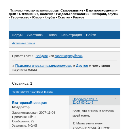
Психологическая взаимопомощь:
Саморазвитие • Взаимоотношения •
Дети • Отклонения, болезни • Разделы психологии • Истории, случаи
• Творчество • Юмор • Клубы • Ссылки • Разное
Форум
Участники
Поиск
Регистрация
Войти
Активные темы
Привет, Гость!
Войдите
или
зарегистрируйтесь
.
»
Психологическая взаимопомощь
»
Другое
»
чему меня
научила мама
Страница:
1
чему меня научила мама
Поделиться
2007-
1
ЕкатеринаВысоцкая
11-27 03:01:48
Модератор
Всем, что я знаю, я обязана
Зарегистрирован
: 2007-11-04
моей маме.
Приглашений:
0
Сообщений:
29
1) Мама учила меня
Уважение:
[+0/-0]
УВАЖАТЬ ЧУЖОЙ ТРУД: