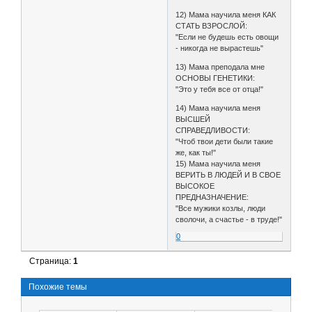
12) Мама научила меня КАК
СТАТЬ ВЗРОСЛОЙ:
"Если не будешь есть овощи
- никогда не вырастешь"
13) Мама преподала мне
ОСНОВЫ ГЕНЕТИКИ:
"Это у тебя все от отца!"
14) Мама научила меня
ВЫСШЕЙ
СПРАВЕДЛИВОСТИ:
"Чтоб твои дети были такие
же, как ты!"
15) Мама научила меня
ВЕРИТЬ В ЛЮДЕЙ И В СВОЕ
ВЫСОКОЕ
ПРЕДНАЗНАЧЕНИЕ:
"Все мужики козлы, люди
сволочи, а счастье - в труде!"
0
Страница:
1
Похожие темы