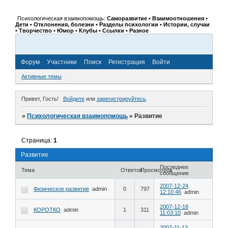
Психологическая взаимопомощь:
Саморазвитие • Взаимоотношения •
Дети • Отклонения, болезни • Разделы психологии • Истории, случаи
• Творчество • Юмор • Клубы • Ссылки • Разное
Форум
Участники
Поиск
Регистрация
Войти
Активные темы
Привет, Гость!
Войдите
или
зарегистрируйтесь
.
»
Психологическая взаимопомощь
»
Развитие
Страница:
1
Развитие
Последнее
Тема
Ответов
Просмотров
сообщение
2007-12-24
Физическое развитие
admin
0
797
12:10:46
admin
2007-12-18
КОРОТКО
admin
1
311
11:03:10
admin
2007-11-13