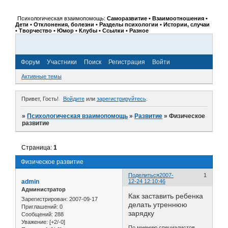
Психологическая взаимопомощь:
Саморазвитие • Взаимоотношения •
Дети • Отклонения, болезни • Разделы психологии • Истории, случаи
• Творчество • Юмор • Клубы • Ссылки • Разное
Форум
Участники
Поиск
Регистрация
Войти
Активные темы
Привет, Гость!
Войдите
или
зарегистрируйтесь
.
»
Психологическая взаимопомощь
»
Развитие
»
Физическое
развитие
Страница:
1
Физическое развитие
Поделиться
2007-
1
admin
12-24 12:10:46
Администратор
Как заставить ребенка
Зарегистрирован
: 2007-09-17
делать утреннюю
Приглашений:
0
зарядку
Сообщений:
288
Уважение:
[+2/-0]
По мнению специалистов,