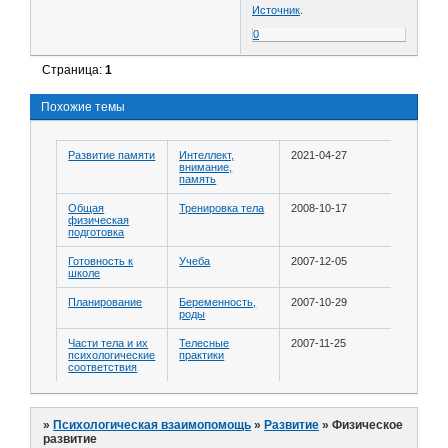
Источник
.
0
Страница:
1
Похожие темы
Развитие памяти
Интеллект,
2021-04-27
внимание,
память
Общая
Тренировка тела
2008-10-17
физическая
подготовка
Готовность к
Учеба
2007-12-05
школе
Планирование
Беременность,
2007-10-29
роды
Части тела и их
Телесные
2007-11-25
психологические
практики
соответствия
»
Психологическая взаимопомощь
»
Развитие
»
Физическое
развитие