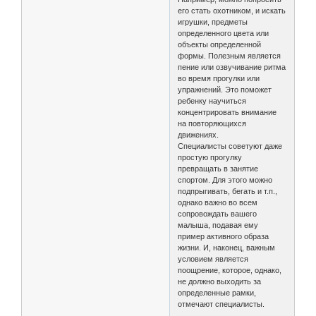
его стать охотником, и искать
игрушки, предметы
определенного цвета или
объекты определенной
формы. Полезным является
пение или озвучивание ритма
во время прогулки или
упражнений. Это поможет
ребенку научиться
концентрировать внимание
на повторяющихся
движениях.
Специалисты советуют даже
простую прогулку
превращать в занятие
спортом. Для этого можно
подпрыгивать, бегать и т.п.,
однако важно во всем
сопровождать вашего
малыша, подавая ему
пример активного образа
жизни. И, наконец, важным
условием является
поощрение, которое, однако,
не должно выходить за
определенные рамки,
отмечают специалисты.