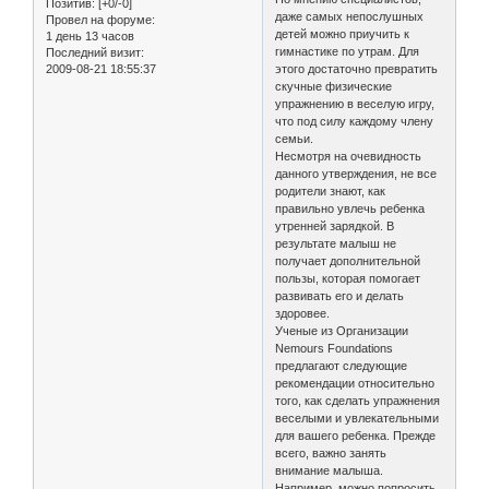
Позитив:
[+0/-0]
даже самых непослушных
Провел на форуме:
детей можно приучить к
1 день 13 часов
гимнастике по утрам. Для
Последний визит:
2009-08-21 18:55:37
этого достаточно превратить
скучные физические
упражнению в веселую игру,
что под силу каждому члену
семьи.
Несмотря на очевидность
данного утверждения, не все
родители знают, как
правильно увлечь ребенка
утренней зарядкой. В
результате малыш не
получает дополнительной
пользы, которая помогает
развивать его и делать
здоровее.
Ученые из Организации
Nemours Foundations
предлагают следующие
рекомендации относительно
того, как сделать упражнения
веселыми и увлекательными
для вашего ребенка. Прежде
всего, важно занять
внимание малыша.
Например, можно попросить