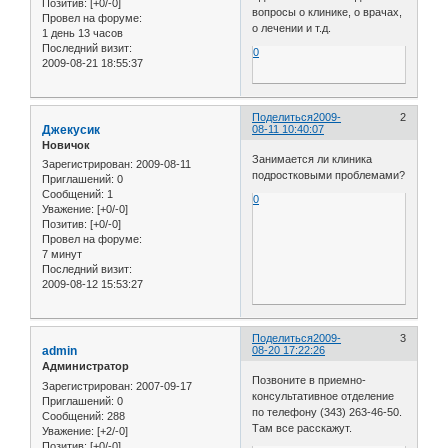
Позитив:
[+0/-0]
вопросы о клинике, о врачах,
Провел на форуме:
о лечении и т.д.
1 день 13 часов
Последний визит:
0
2009-08-21 18:55:37
Поделиться
2009-
2
Джекусик
08-11 10:40:07
Новичок
Занимается ли клиника
Зарегистрирован
: 2009-08-11
подростковыми проблемами?
Приглашений:
0
Сообщений:
1
0
Уважение:
[+0/-0]
Позитив:
[+0/-0]
Провел на форуме:
7 минут
Последний визит:
2009-08-12 15:53:27
Поделиться
2009-
3
admin
08-20 17:22:26
Администратор
Позвоните в приемно-
Зарегистрирован
: 2007-09-17
консультативное отделение
Приглашений:
0
по телефону (343) 263-46-50.
Сообщений:
288
Там все расскажут.
Уважение:
[+2/-0]
Позитив:
[+0/-0]