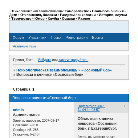
Психологическая взаимопомощь:
Саморазвитие • Взаимоотношения •
Дети • Отклонения, болезни • Разделы психологии • Истории, случаи
• Творчество • Юмор • Клубы • Ссылки • Разное
Форум
Участники
Поиск
Регистрация
Войти
Активные темы
Привет, Гость!
Войдите
или
зарегистрируйтесь
.
»
Психологическая взаимопомощь
»
«Сосновый бор»
»
Вопросы о клинике «Сосновый бор»
Страница:
1
Вопросы о клинике «Сосновый бор»
Поделиться
2007-
1
admin
11-04 14:08:57
Администратор
Областная клиника
Зарегистрирован
: 2007-09-17
неврозов «Сосновый
Приглашений:
0
бор», г. Екатеринбург.
Сообщений:
288
Уважение:
[+2/-0]
Здесь вы можете задать