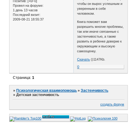
Позитив:
[+0/-0]
чтобы он вырос успешным и
Провел на форуме:
уверенным в себе
1 день 13 часов
человеком.
Последний визит:
2009-08-21 18:55:37
Книга поможет вам
разрешить многие проблемы,
так или иначе связанные с
застенчивостью, а также
развить в ребенке доверие к
окружающим и высокую
самооценку.
Скачать
()1147Kb.
0
Страница:
1
»
Психологическая взаимопомощь
»
Застенчивость
»
Детская застенчивость
создать форум