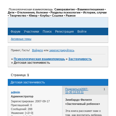
Психологическая взаимопомощь:
Саморазвитие • Взаимоотношения •
Дети • Отклонения, болезни • Разделы психологии • Истории, случаи
• Творчество • Юмор • Клубы • Ссылки • Разное
Форум
Участники
Поиск
Регистрация
Войти
Активные темы
Привет, Гость!
Войдите
или
зарегистрируйтесь
.
»
Психологическая взаимопомощь
»
Застенчивость
»
Детская застенчивость
Страница:
1
Детская застенчивость
Поделиться
2007-
1
admin
11-30 12:53:11
Администратор
Зимбардо Филипп
Зарегистрирован
: 2007-09-17
«Застенчивый ребенок»
Приглашений:
0
Сообщений:
288
Эта книга расскажет вам о
Уважение:
[+2/-0]
том, как воспитать ребенка,