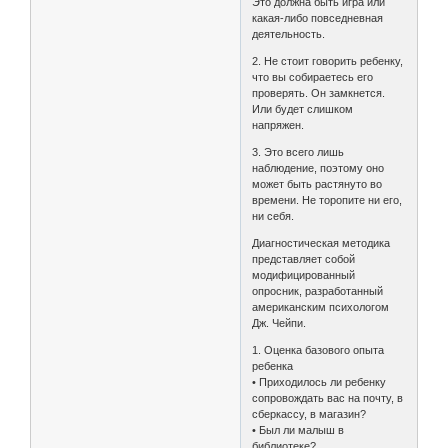
Это должна быть игра или
какая-либо повседневная
деятельность.
2. Не стоит говорить ребенку,
что вы собираетесь его
проверять. Он замкнется.
Или будет слишком
напряжен.
3. Это всего лишь
наблюдение, поэтому оно
может быть растянуто во
времени. Не торопите ни его,
ни себя.
Диагностическая методика
представляет собой
модифицированный
опросник, разработанный
американским психологом
Дж. Чейпи.
1. Оценка базового опыта
ребенка
• Приходилось ли ребенку
сопровождать вас на почту, в
сберкассу, в магазин?
• Был ли малыш в
библиотеке?