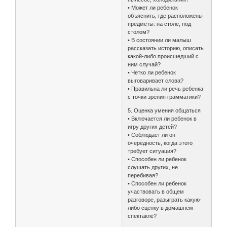
• Может ли ребенок
объяснить, где расположены
предметы: на столе, под
столом?
• В состоянии ли малыш
рассказать историю, описать
какой-либо происшедший с
ним случай?
• Четко ли ребенок
выговаривает слова?
• Правильна ли речь ребенка
с точки зрения грамматики?
5. Оценка умения общаться
• Включается ли ребенок в
игру других детей?
• Соблюдает ли он
очередность, когда этого
требует ситуация?
• Способен ли ребенок
слушать других, не
перебивая?
• Способен ли ребенок
участвовать в общем
разговоре, разыграть какую-
либо сценку в домашнем
спектакле?