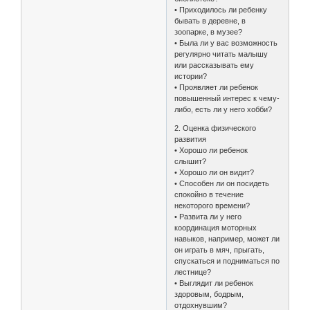
• Приходилось ли ребенку
бывать в деревне, в
зоопарке, в музее?
• Была ли у вас возможность
регулярно читать малышу
или рассказывать ему
истории?
• Проявляет ли ребенок
повышенный интерес к чему-
либо, есть ли у него хобби?
2. Оценка физического
развития
• Хорошо ли ребенок
слышит?
• Хорошо ли он видит?
• Способен ли он посидеть
спокойно в течение
некоторого времени?
• Развита ли у него
координация моторных
навыков, например, может ли
он играть в мяч, прыгать,
спускаться и подниматься по
лестнице?
• Выглядит ли ребенок
здоровым, бодрым,
отдохнувшим?