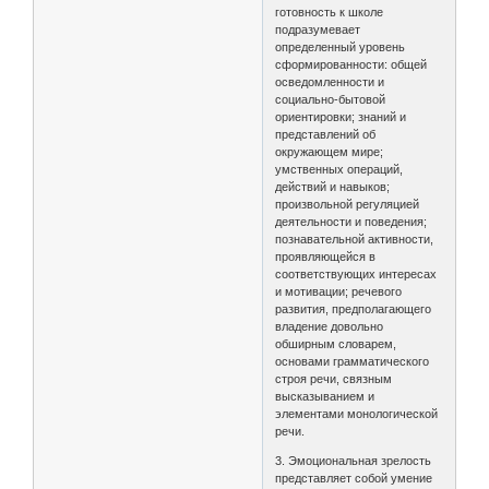
готовность к школе
подразумевает
определенный уровень
сформированности: общей
осведомленности и
социально-бытовой
ориентировки; знаний и
представлений об
окружающем мире;
умственных операций,
действий и навыков;
произвольной регуляцией
деятельности и поведения;
познавательной активности,
проявляющейся в
соответствующих интересах
и мотивации; речевого
развития, предполагающего
владение довольно
обширным словарем,
основами грамматического
строя речи, связным
высказыванием и
элементами монологической
речи.
3. Эмоциональная зрелость
представляет собой умение