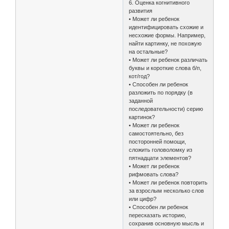
6. Оценка когнитивного
развития
• Может ли ребенок
идентифицировать схожие и
несхожие формы. Например,
найти картинку, не похожую
на остальные?
• Может ли ребенок различать
буквы и короткие слова б/п,
кот/год?
• Cпособен ли ребенок
разложить по порядку (в
заданной
последовательности) серию
картинок?
• Может ли ребенок
самостоятельно, без
посторонней помощи,
сложить головоломку из
пятнадцати элементов?
• Может ли ребенок
рифмовать слова?
• Может ли ребенок повторить
за взрослым несколько слов
или цифр?
• Способен ли ребенок
пересказать историю,
сохранив основную мысль и