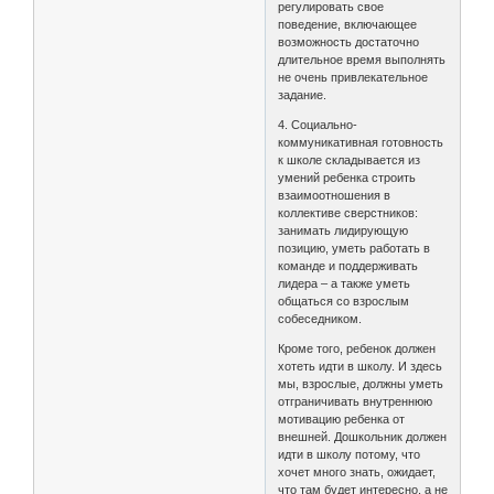
регулировать свое
поведение, включающее
возможность достаточно
длительное время выполнять
не очень привлекательное
задание.
4. Социально-
коммуникативная готовность
к школе складывается из
умений ребенка строить
взаимоотношения в
коллективе сверстников:
занимать лидирующую
позицию, уметь работать в
команде и поддерживать
лидера – а также уметь
общаться со взрослым
собеседником.
Кроме того, ребенок должен
хотеть идти в школу. И здесь
мы, взрослые, должны уметь
отграничивать внутреннюю
мотивацию ребенка от
внешней. Дошкольник должен
идти в школу потому, что
хочет много знать, ожидает,
что там будет интересно, а не