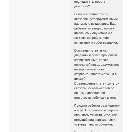
последовательность
действий?
Если все ваши ответы
оказались утвердительными,
вас можно поздравить. Ваш
ребенок, очевидно, готов к
школьному обучению и с
легкостью пройдет все
испытания и собеседования.
Если ваши ответы на
двадцать и более процентов
отрицательные, то это
серьезный повод задуматься:
не торопитесь ли вы
отправить своего малыша в
школу?
В завершение статьи хочется
сказать несколько слов об
общем направлении
подготовки ребенка к школе.
Психика ребенка развивается
в игре. Постепенно исчерпав
свои возможности, игра, как
ведущий вид деятельности,
уступает место обучению.