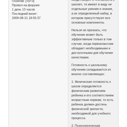
Позитив:
[+0/-0]
школе», то имеют в виду не
Провел на форуме:
отдельные умения и знания,
1 день 13 часов
а их определенный набор, в
Последний визит:
2009-08-21 18:55:37
котором присутствуют все
основные компоненты.
Нельзя не признать, что
обучение может быть
эффективным только в том
случае, когда первоклассник
обладает необходимыми и
достаточными для обучения
качествами.
Готовность к школьному
обучению складывается из
многих составляющих:
1. Физическая готовность к
школе определяется
физическим развитием
ребенка и его соответствием
возрастным нормам, то есть
ребенок должен достичь
физической зрелости,
необходимой для учебного
процесса.
2. Психологическая