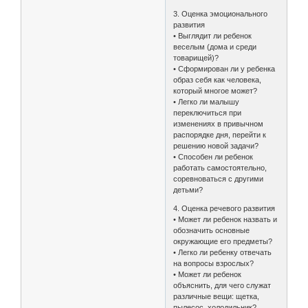
3. Оценка эмоционального
развития
• Выглядит ли ребенок
веселым (дома и среди
товарищей)?
• Сформирован ли у ребенка
образ себя как человека,
который многое может?
• Легко ли малышу
переключиться при
изменениях в привычном
распорядке дня, перейти к
решению новой задачи?
• Способен ли ребенок
работать самостоятельно,
соревноваться с другими
детьми?
4. Оценка речевого развития
• Может ли ребенок назвать и
обозначить основные
окружающие его предметы?
• Легко ли ребенку отвечать
на вопросы взрослых?
• Может ли ребенок
объяснить, для чего служат
различные вещи: щетка,
пылесос, холодильник?