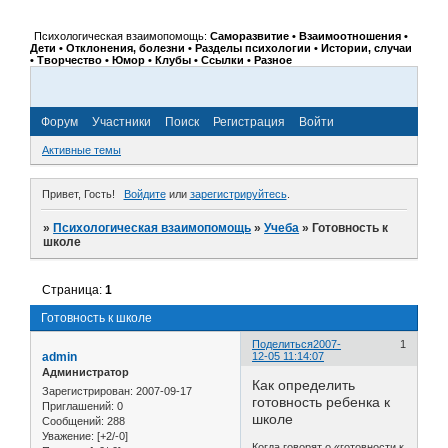
Психологическая взаимопомощь:
Саморазвитие • Взаимоотношения •
Дети • Отклонения, болезни • Разделы психологии • Истории, случаи
• Творчество • Юмор • Клубы • Ссылки • Разное
Форум
Участники
Поиск
Регистрация
Войти
Активные темы
Привет, Гость!
Войдите
или
зарегистрируйтесь
.
»
Психологическая взаимопомощь
»
Учеба
»
Готовность к
школе
Страница:
1
Готовность к школе
Поделиться
2007-
1
admin
12-05 11:14:07
Администратор
Как определить
Зарегистрирован
: 2007-09-17
готовность ребенка к
Приглашений:
0
школе
Сообщений:
288
Уважение:
[+2/-0]
Когда говорят о «готовности к