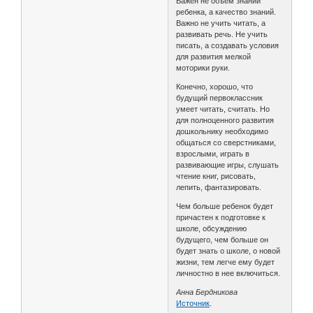
Важен не объем знаний
ребенка, а качество знаний.
Важно не учить читать, а
развивать речь. Не учить
писать, а создавать условия
для развития мелкой
моторики руки.
Конечно, хорошо, что
будущий первоклассник
умеет читать, считать. Но
для полноценного развития
дошкольнику необходимо
общаться со сверстниками,
взрослыми, играть в
развивающие игры, слушать
чтение книг, рисовать,
лепить, фантазировать.
Чем больше ребенок будет
причастен к подготовке к
школе, обсуждению
будущего, чем больше он
будет знать о школе, о новой
жизни, тем легче ему будет
личностно в нее включиться.
Анна Бердникова
Источник
.