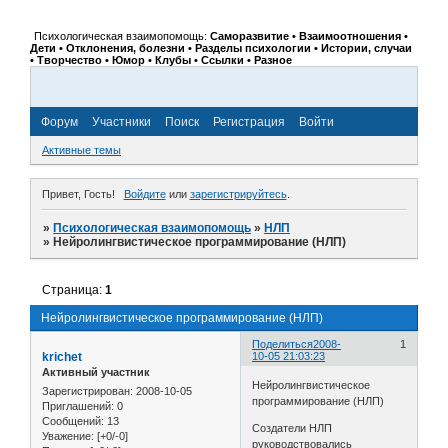
Психологическая взаимопомощь:
Саморазвитие • Взаимоотношения •
Дети • Отклонения, болезни • Разделы психологии • Истории, случаи
• Творчество • Юмор • Клубы • Ссылки • Разное
Форум
Участники
Поиск
Регистрация
Войти
Активные темы
Привет, Гость!
Войдите
или
зарегистрируйтесь
.
»
Психологическая взаимопомощь
»
НЛП
»
Нейролингвистическое программирование (НЛП)
Страница:
1
Нейролингвистическое программирование (НЛП)
Поделиться
2008-
1
krichet
10-05 21:03:23
Активный участник
Нейролингвистическое
Зарегистрирован
: 2008-10-05
программирование (НЛП)
Приглашений:
0
Сообщений:
13
Создатели НЛП
Уважение:
[+0/-0]
руководствовались