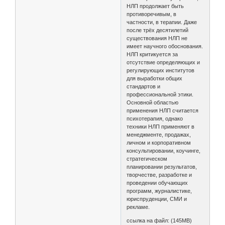
НЛП продолжает быть
противоречивым, в
частности, в терапии. Даже
после трёх десятилетий
существования НЛП не
имеет научного обоснования.
НЛП критикуется за
отсутствие определяющих и
регулирующих институтов
для выработки общих
стандартов и
профессиональной этики.
Основной областью
применения НЛП считается
психотерапия, однако
техники НЛП применяют в
менеджменте, продажах,
личном и корпоративном
консультировании, коучинге,
стратегическом
планировании результатов,
творчестве, разработке и
проведении обучающих
программ, журналистике,
юриспруденции, СМИ и
рекламе.
ссылка на файл: (145МВ)