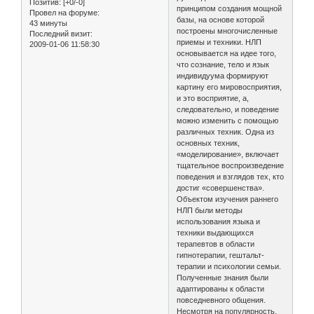
Позитив:
[+0/-0]
принципом создания мощной
Провел на форуме:
базы, на основе которой
43 минуты
построены многочисленные
Последний визит:
приемы и техники. НЛП
2009-01-06 11:58:30
основывается на идее того,
что сознание, тело и язык
индивидуума формируют
картину его мировосприятия,
и это восприятие, а,
следовательно, и поведение
можно изменить с помощью
различных техник. Одна из
основных техник,
«моделирование», включает
тщательное воспроизведение
поведения и взглядов тех, кто
достиг «совершенства».
Объектом изучения раннего
НЛП были методы
использования языка и
техники выдающихся
терапевтов в области
гипнотерапии, гештальт-
терапии и психологии семьи.
Полученные знания были
адаптированы к области
повседневного общения.
Несмотря на популярность,