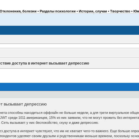
Отклонения, болезни • Разделы психологии • Истории, случаи • Творчество • Юм
ствие доступа в интернет вызывает депрессию
ет вызывает депрессию
ета способны находиться оффлайн не больше недели, а для трети виртуальное общени
WT среди 1011 американцев, 15% из них заявили, что не могут прожить без интернета
 Сеть вызывает у них беспокойство, скуку и даже депрессию.
ез доступа в интернет чувствуют, что им не хватает чего-то важного. Еще больше оп
спондентов уделяют своим друзьям и родственникам меньше времени, поскольку основ