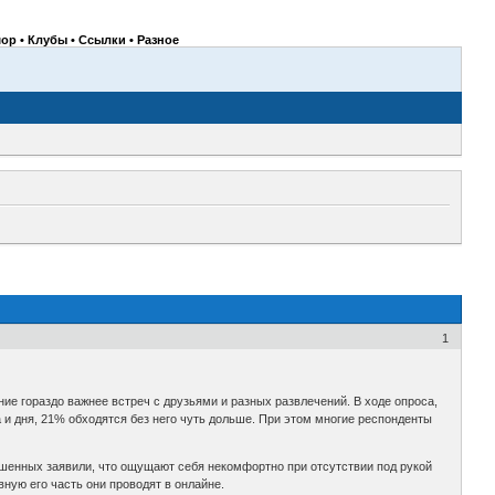
ор • Клубы • Ссылки • Разное
1
е гораздо важнее встреч с друзьями и разных развлечений. В ходе опроса,
 и дня, 21% обходятся без него чуть дольше. При этом многие респонденты
рошенных заявили, что ощущают себя некомфортно при отсутствии под рукой
ную его часть они проводят в онлайне.