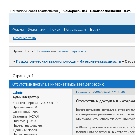
Психологическая взаимопомощь:
Саморазвитие • Взаимоотношения • Дети • 
Форум
Участники
Поиск
Регистрация
Войти
Активные темы
Привет, Гость!
Войдите
или
зарегистрируйтесь
.
»
Психологическая взаимопомощь
»
Интернет-зависимость
»
Отсут
Страница:
1
Отсутствие доступа в интернет вызывает депрессию
admin
Поделиться
2007-09-28 12:35:40
Администратор
Отсутствие доступа в интерн
Зарегистрирован
: 2007-09-17
Приглашений:
0
Более половины пользователей интерн
Сообщений:
288
проведенного рекламным агентством J
Уважение:
[+2/-0]
отмечали, что невозможность выйти в
Позитив:
[+0/-0]
Провел на форуме:
48% интернетчиков признались, что б
1 день 13 часов
мобильного телефона. А четверть ре
Последний визит: