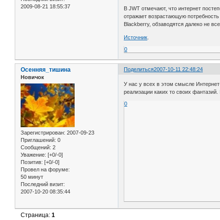
2009-08-21 18:55:37
В JWT отмечают, что интернет постеп
отражает возрастающую потребность 
Blackberry, обзаводятся далеко не все
Источник
.
0
Осенняя_тишина
Поделиться
2007-10-11 22:48:24
Новичок
У нас у всех в этом смысле Интернет-
реализации каких то своих фантазий. 
0
Зарегистрирован
: 2007-09-23
Приглашений:
0
Сообщений:
2
Уважение:
[+0/-0]
Позитив:
[+0/-0]
Провел на форуме:
50 минут
Последний визит:
2007-10-20 08:35:44
Страница:
1