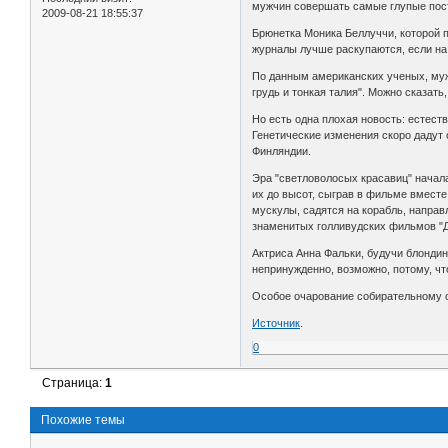
мужчин совершать самые глупые посту
2009-08-21 18:55:37
Брюнетка Моника Беллуччи, которой п
журналы лучше раскупаются, если на 
По данным американских ученых, муж
грудь и тонкая талия". Можно сказат
Но есть одна плохая новость: естеств
Генетические изменения скоро дадут 
Финляндии.
Эра "светловолосых красавиц" начал
их до высот, сыграв в фильме вместе
мускулы, садятся на корабль, напра
знаменитых голливудских фильмов "
Актриса Анна Фальки, будучи блондин
непринужденно, возможно, потому, чт
Особое очарование собирательному о
Источник
.
0
Страница:
1
Похожие темы