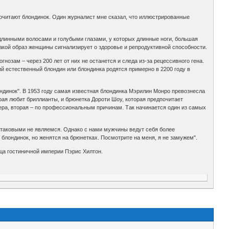
почитают блондинок. Один журналист мне сказал, что иллюстрированные
линными волосами и голубыми глазами, у которых длинные ноги, большая
такой образ женщины сигнализирует о здоровье и репродуктивной способности.
нозам – через 200 лет от них не останется и следа из-за рецессивного гена.
ий естественный блондин или блондинка родятся примерно в 2200 году в
ндинок". В 1953 году самая известная блондинка Мэрилин Монро превознесла
рая любит бриллианты, и брюнетка Дороти Шоу, которая предпочитает
ера, вторая – по профессиональным причинам. Так начинается один из самых
ы таковыми не являемся. Однако с нами мужчины ведут себя более
блондинок, но женятся на брюнетках. Посмотрите на меня, я не замужем".
ца гостиничной империи Пэрис Хилтон.