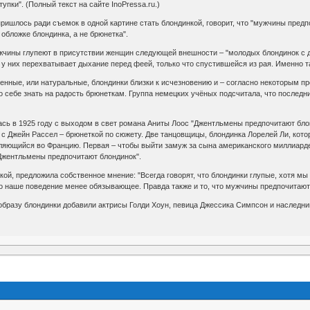
пки". (Полный текст на сайте InoPressa.ru.)
ришлось ради съемок в одной картине стать блондинкой, говорит, что "мужчины пред
обложке блондинка, а не брюнетка".
чины глупеют в присутствии женщин следующей внешности – "молодых блондинок с д
ь, у них перехватывает дыхание перед феей, только что спустившейся из рая. Именно 
енные, или натуральные, блондинки близки к исчезновению и – согласно некоторым прог
о себе знать на радость брюнеткам. Группа немецких учёных подсчитала, что последн
ась в 1925 году с выходом в свет романа Аниты Лоос "Джентльмены предпочитают бло
 с Джейн Рассел – брюнеткой по сюжету. Две танцовщицы, блондинка Лорелей Ли, кото
вляющийся во Францию. Первая – чтобы выйти замуж за сына американского миллиард
Джентльмены предпочитают блондинок".
кой, предложила собственное мнение: "Всегда говорят, что блондинки глупые, хотя м
о наше поведение менее обязывающее. Правда также и то, что мужчины предпочитают 
бразу блондинки добавили актрисы Голди Хоун, певица Джессика Симпсон и наследни