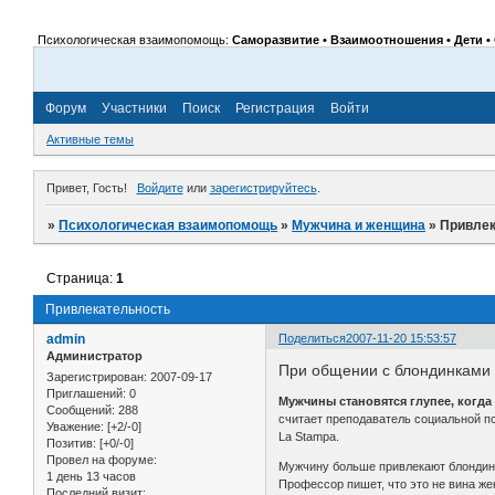
Психологическая взаимопомощь:
Саморазвитие • Взаимоотношения • Дети • 
Форум
Участники
Поиск
Регистрация
Войти
Активные темы
Привет, Гость!
Войдите
или
зарегистрируйтесь
.
»
Психологическая взаимопомощь
»
Мужчина и женщина
»
Привлек
Страница:
1
Привлекательность
admin
Поделиться
2007-11-20 15:53:57
Администратор
При общении с блондинками у
Зарегистрирован
: 2007-09-17
Приглашений:
0
Мужчины становятся глупее, когда
Сообщений:
288
считает преподаватель социальной п
Уважение:
[+2/-0]
La Stampa.
Позитив:
[+0/-0]
Провел на форуме:
Мужчину больше привлекают блондинки,
1 день 13 часов
Профессор пишет, что это не вина ж
Последний визит: