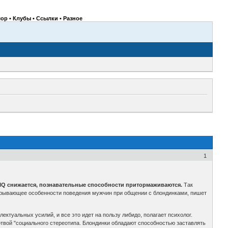
ор • Клубы • Ссылки • Разное
1
 IQ снижается, познавательные способности притормаживаются.
Так
скрывающее особенности поведения мужчин при общении с блондинками, пишет
ектуальных усилий, и все это идет на пользу либидо, полагает психолог.
ртвой "социального стереотипа. Блондинки обладают способностью заставлять