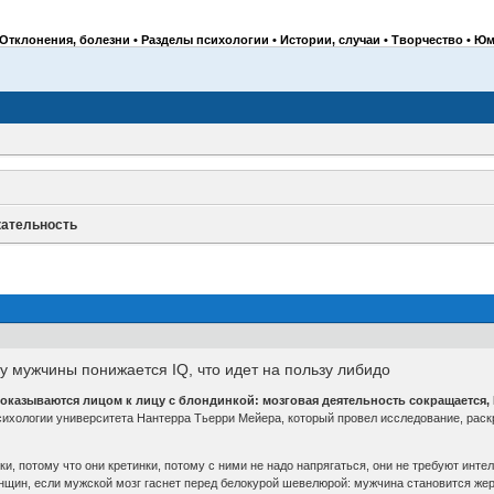
Отклонения, болезни • Разделы психологии • Истории, случаи • Творчество • Юм
ательность
 мужчины понижается IQ, что идет на пользу либидо
 оказываются лицом к лицу с блондинкой: мозговая деятельность сокращается,
сихологии университета Нантерра Тьерри Мейера, который провел исследование, ра
 потому что они кретинки, потому с ними не надо напрягаться, они не требуют интелл
енщин, если мужской мозг гаснет перед белокурой шевелюрой: мужчина становится же