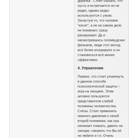
дурачка”. Стоит сказать, что
пусть и встречается он не
редко, однако редко
используется с умом.
Зачастую то, что человек
“косит”, а не на самом деле
не понимает, сразу
раскрывают. Да и
насмотревшись голливудских
фильмов, люди этот метод
всё более игнорируют и он
становиться всё менее
эффективен.
4. Управление
Первое, что стоит упомянуть
в данном способе
психологической защиты –
игра на эмоциях. Этим
активно пользуются
представители слабой
половины человечества.
Слёзы. Стоит применить
немного давления к своей
второй половинке, как она
начинает плакать, давить на
эмоции, говорить что Вы её
не любите и т.п. Очень