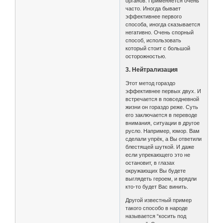
органов. Применяется очень
часто. Иногда бывает
эффективнее первого
способа, иногда сказывается
негативно. Очень спорный
способ, использовать
который стоит с большой
осторожностью.
3. Нейтрализация
Этот метод гораздо
эффективнее первых двух. И
встречается в повседневной
жизни он гораздо реже. Суть
его заключается в переводе
внимания, ситуации в другое
русло. Например, юмор. Вам
сделали упрёк, а Вы ответили
блестящей шуткой. И даже
если упрекающего это не
остановит, в глазах
окружающих Вы будете
выглядеть героем, и врядли
кто-то будет Вас винить.
Другой известный пример
такого способо в народе
называется “косить под