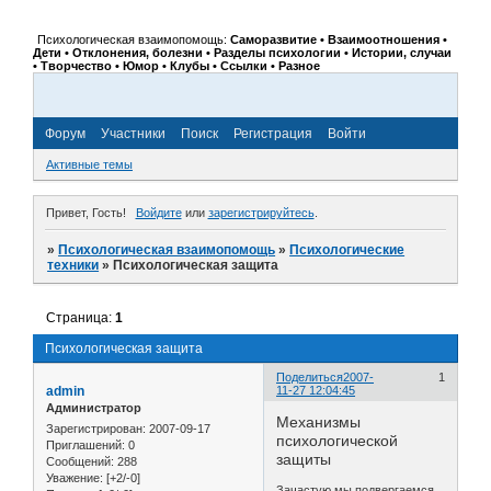
Психологическая взаимопомощь:
Саморазвитие • Взаимоотношения •
Дети • Отклонения, болезни • Разделы психологии • Истории, случаи
• Творчество • Юмор • Клубы • Ссылки • Разное
Форум
Участники
Поиск
Регистрация
Войти
Активные темы
Привет, Гость!
Войдите
или
зарегистрируйтесь
.
»
Психологическая взаимопомощь
»
Психологические
техники
»
Психологическая защита
Страница:
1
Психологическая защита
Поделиться
2007-
1
admin
11-27 12:04:45
Администратор
Механизмы
Зарегистрирован
: 2007-09-17
психологической
Приглашений:
0
защиты
Сообщений:
288
Уважение:
[+2/-0]
Зачастую мы подвергаемся