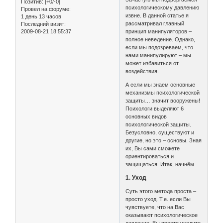
Позитив:
[+0/-0]
психологическому давлению
Провел на форуме:
извне. В данной статье я
1 день 13 часов
рассматривал главный
Последний визит:
2009-08-21 18:55:37
принцип манипуляторов –
полное неведение. Однако,
если мы подозреваем, что
нами манипулируют – мы
может избавиться от
воздействия.
А если мы знаем основные
механизмы психологической
защиты… значит вооружены!
Психологи выделяют 6
основных видов
психологической защиты.
Безусловно, существуют и
другие, но это – основы. Зная
их, Вы сами сможете
ориентироваться и
защищаться. Итак, начнём.
1. Уход
Суть этого метода проста –
просто уход. Т.е. если Вы
чувствуете, что на Вас
оказывают психологическое