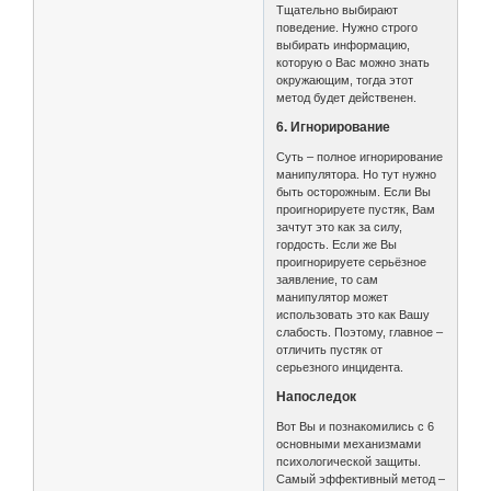
Тщательно выбирают
поведение. Нужно строго
выбирать информацию,
которую о Вас можно знать
окружающим, тогда этот
метод будет действенен.
6. Игнорирование
Суть – полное игнорирование
манипулятора. Но тут нужно
быть осторожным. Если Вы
проигнорируете пустяк, Вам
зачтут это как за силу,
гордость. Если же Вы
проигнорируете серьёзное
заявление, то сам
манипулятор может
использовать это как Вашу
слабость. Поэтому, главное –
отличить пустяк от
серьезного инцидента.
Напоследок
Вот Вы и познакомились с 6
основными механизмами
психологической защиты.
Самый эффективный метод –