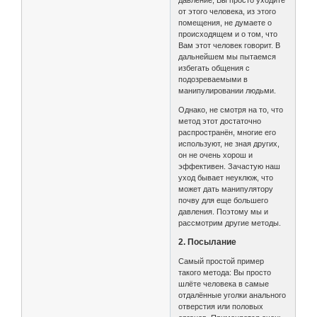
давление, Вы просто уходите
от этого человека, из этого
помещения, не думаете о
происходящем и о том, что
Вам этот человек говорит. В
дальнейшем мы пытаемся
избегать общения с
подозреваемыми в
манипулировании людьми.
Однако, не смотря на то, что
метод этот достаточно
распространён, многие его
используют, не зная других,
он не очень хорош и
эффективен. Зачастую наш
уход бывает неуклюж, что
может дать манипулятору
почву для еще большего
давления. Поэтому мы и
рассмотрим другие методы.
2. Посылание
Самый простой пример
такого метода: Вы просто
шлёте человека в самые
отдалённые уголки анального
отверстия или половых