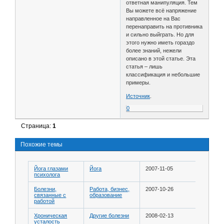
ответная манипуляция. Тем
Вы можете всё напряжение
направленное на Вас
перенаправить на противника
и сильно выйграть. Но для
этого нужно иметь гораздо
более знаний, нежели
описано в этой статье. Эта
статья – лишь
классификация и небольшие
примеры.
Источник
.
0
Страница:
1
Похожие темы
Йога глазами
Йога
2007-11-05
психолога
Болезни,
Работа, бизнес,
2007-10-26
связанные с
образование
работой
Хроническая
Другие болезни
2008-02-13
усталость