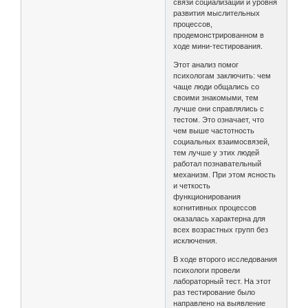
связи социализации и уровня
развития мыслительных
процессов,
продемонстрированном в
ходе мини-тестирования.
Этот анализ помог
психологам заключить: чем
чаще люди общались со
своими знакомыми, тем
лучше они справлялись с
тестом. Это означает, что
чем выше частотность
социальных взаимосвязей,
тем лучше у этих людей
работал познавательный
механизм. При этом ясность
и четкость
функционирования
когнитивных процессов
оказалась характерна для
всех возрастных групп без
исключения.
В ходе второго исследования
психологи провели
лабораторный тест. На этот
раз тестирование было
направлено на выявление