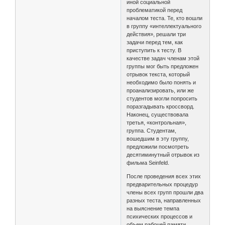
иной социальной
проблематикой перед
началом теста. Те, кто вошли
в группу «интеллектуального
действия», решали три
задачи перед тем, как
приступить к тесту. В
качестве задач членам этой
группы мог быть предложен
отрывок текста, который
необходимо было понять и
проанализировать, или же
студентов могли попросить
поразгадывать кроссворд.
Наконец, существовала
третья, «контрольная»,
группа. Студентам,
вошедшим в эту группу,
предложили посмотреть
десятиминутный отрывок из
фильма Seinfeld.
После проведения всех этих
предварительных процедур
члены всех групп прошли два
разных теста, направленных
на выяснение темпа
психических процессов и
объем рабочей памяти