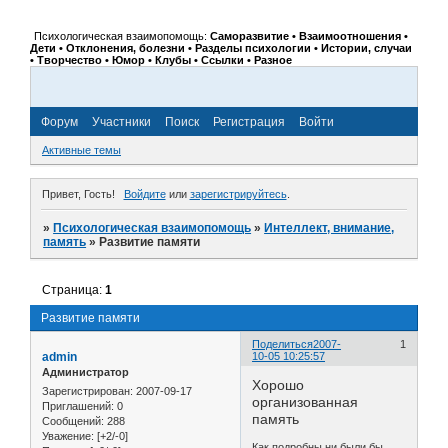
Психологическая взаимопомощь:
Саморазвитие • Взаимоотношения •
Дети • Отклонения, болезни • Разделы психологии • Истории, случаи
• Творчество • Юмор • Клубы • Ссылки • Разное
Форум
Участники
Поиск
Регистрация
Войти
Активные темы
Привет, Гость!
Войдите
или
зарегистрируйтесь
.
»
Психологическая взаимопомощь
»
Интеллект, внимание,
память
»
Развитие памяти
Страница:
1
Развитие памяти
Поделиться
2007-
1
admin
10-05 10:25:57
Администратор
Хорошо
Зарегистрирован
: 2007-09-17
организованная
Приглашений:
0
память
Сообщений:
288
Уважение:
[+2/-0]
Как подробны ни были бы