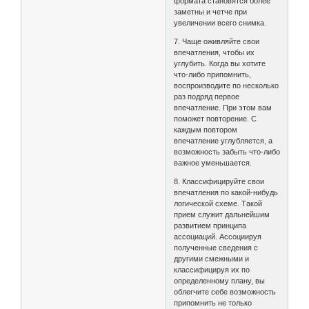
формата становятся более
заметны и четче при
увеличении всего снимка.
7. Чаще оживляйте свои
впечатления, чтобы их
углубить. Когда вы хотите
что-либо припомнить,
воспроизводите по несколько
раз подряд первое
впечатление. При этом вам
поможет повторение. С
каждым повтором
впечатление углубляется, а
возможность забыть что-либо
важное уменьшается.
8. Классифицируйте свои
впечатления по какой-нибудь
логической схеме. Такой
прием служит дальнейшим
развитием принципа
ассоциаций. Ассоциируя
полученные сведения с
другими смежными и
классифицируя их по
определенному плану, вы
облегчите себе возможность
припомнить не только