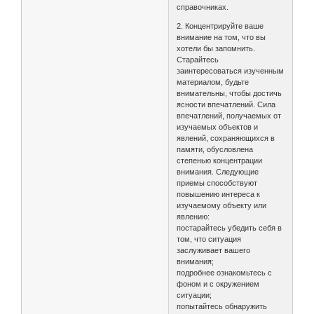
справочниках.
2. Концентрируйте ваше
внимание на том, что вы
хотели бы запомнить.
Старайтесь
заинтересоваться изученным
материалом, будьте
внимательны, чтобы достичь
ясности впечатлений. Сила
впечатлений, получаемых от
изучаемых объектов и
явлений, сохраняющихся в
памяти, обусловлена
степенью концентрации
внимания. Следующие
приемы способствуют
повышению интереса к
изучаемому объекту или
явлению:
постарайтесь убедить себя в
том, что ситуация
заслуживает вашего
внимания;
подробнее ознакомьтесь с
фоном и с окружением
ситуации;
попытайтесь обнаружить