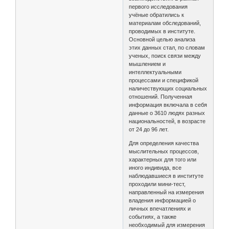
первого исследования
учёные обратились к
материалам обследований,
проводимых в институте.
Основной целью анализа
этих данных стал, по словам
ученых, поиск связи между
мышлением и
интеллектуальными
процессами и спецификой
наличествующих социальных
отношений. Полученная
информация включала в себя
данные о 3610 людях разных
национальностей, в возрасте
от 24 до 96 лет.
Для определения качества
мыслительных процессов,
характерных для того или
иного индивида, все
наблюдавшиеся в институте
проходили мини-тест,
направленный на измерения
владения информацией о
личных впечатлениях и
событиях, а также
необходимый для измерения