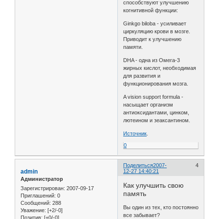
способствуют улучшению
когнитивной функции:
Ginkgo biloba - усиливает
циркуляцию крови в мозге.
Приводит к улучшению
памяти.
DHA - одна из Омега-3
жирных кислот, необходимая
для развития и
функционирования мозга.
A vision support formula -
насыщает организм
антиоксидантами, цинком,
лютеином и зеаксантином.
Источник
.
0
Поделиться
2007-
4
admin
12-27 14:40:21
Администратор
Как улучшить свою
Зарегистрирован
: 2007-09-17
память
Приглашений:
0
Сообщений:
288
Вы один из тех, кто постоянно
Уважение:
[+2/-0]
все забывает?
Позитив:
[+0/-0]