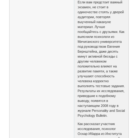
Если вам предстоит важный
экзамен, не стоит в
одиночестве стоять у дверей
аудитории, повторяя
выученный накануне
материал. Лучше
пообщайтесь с друзьями. Как
выяснили психологи из
Мичиганского университета
под руководством Евгения
Бернштейна, даже десять
минут активной беседы с
другим человеком
положительно влияют на
развитие памяти, а также
улучшают способность
человека корректно
выполнять тестовые задания.
Результаты их исследования,
приведшие к подобному
выводу, появятся в
наступающем 2008 году в
журнале Personality and Social
Psychology Bulletin.
Как рассказал участник
исследования, психолог
Оскар Ибарра из Института