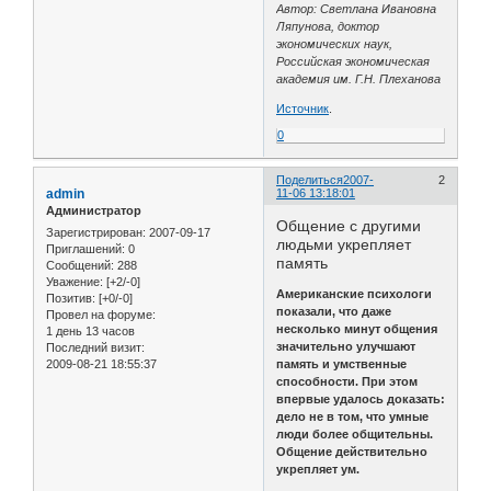
Автор: Светлана Ивановна
Ляпунова, доктор
экономических наук,
Российская экономическая
академия им. Г.Н. Плеханова
Источник
.
0
Поделиться
2007-
2
admin
11-06 13:18:01
Администратор
Общение с другими
Зарегистрирован
: 2007-09-17
людьми укрепляет
Приглашений:
0
память
Сообщений:
288
Уважение:
[+2/-0]
Американские психологи
Позитив:
[+0/-0]
показали, что даже
Провел на форуме:
несколько минут общения
1 день 13 часов
значительно улучшают
Последний визит:
2009-08-21 18:55:37
память и умственные
способности. При этом
впервые удалось доказать:
дело не в том, что умные
люди более общительны.
Общение действительно
укрепляет ум.