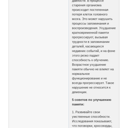
давности. В процессе
старения организма
происходит постепенная
потеря клеток головного
мозга. Это может нарушить
процессы запоминания и
воспроизведения. Ухудшение
кратковременной памяти
прогрессирует, вызывая
трудности в запоминании
деталей, касающихся
недавних событий, и на фоне
этого резко падает
способность к обучению.
Возрастное ухудшение
памяти обычно не влияет на
нормальное
функционирование и не
всегда прогрессирует. Такое
нарушение не относится к
деменции.
5 советов по улучшению
памяти:
1. Развивайте свои
умственные способности.
Исследования показывают,
что поговорки, кроссворды,