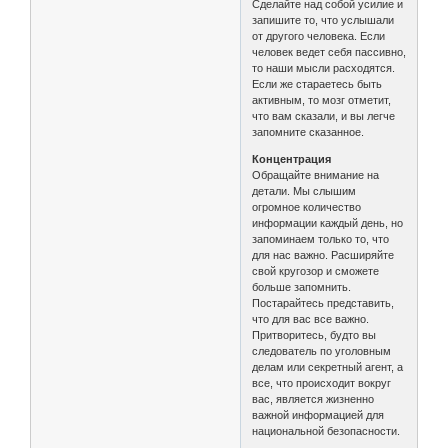
Сделайте над собой усилие и
запишите то, что услышали
от другого человека. Если
человек ведет себя пассивно,
то наши мысли расходятся.
Если же стараетесь быть
активным, то мозг отметит,
что вам сказали, и вы легче
запомните сказанное.
Концентрация
Обращайте внимание на
детали. Мы слышим
огромное количество
информации каждый день, но
запоминаем только то, что
для нас важно. Расширяйте
свой кругозор и сможете
больше запомнить.
Постарайтесь представить,
что для вас все важно.
Притворитесь, будто вы
следователь по уголовным
делам или секретный агент, а
все, что происходит вокруг
вас, является жизненно
важной информацией для
национальной безопасности.