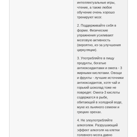
интеллектуальные игры,
чтение, а также любое
обучение очень хорошо
тренируют мозг.
2. Поддерживайте себя в
форме. Физические
упражнения усиливают
мозговую активность
(вероятно, из-за улучшения
циркуляции).
3. Употребляйте в пищу
продукты, богатые
антиоксидантами и омега - 3
жирными кислотами. Овощи
и фрукты - лучшие источники
антиоксидантов, хотя чай и
горький шоколад тоже не
повредят. Омега-3 кислоты
содержатся в рыбе,
обитающей в холодной воде,
муке из льняного семени и
грецких орехах.
4. Не злоупотребляйте
алкоголем. Разрушающий
эффект алкоголя на клетки
головного мозга давно