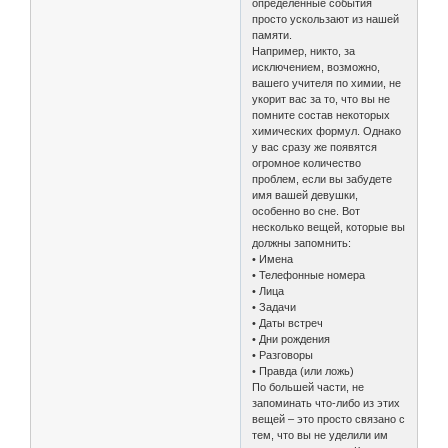
определенные события
просто ускользают из нашей
памяти.
Например, никто, за
исключением, возможно,
вашего учителя по химии, не
укорит вас за то, что вы не
помните состав некоторых
химических формул. Однако
у вас сразу же появятся
огромное количество
проблем, если вы забудете
имя вашей девушки,
особенно во сне. Вот
несколько вещей, которые вы
должны запомнить:
• Имена
• Телефонные номера
• Лица
• Задачи
• Даты встреч
• Дни рождения
• Разговоры
• Правда (или ложь)
По большей части, не
запоминать что-либо из этих
вещей – это просто связано с
тем, что вы не уделили им