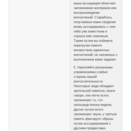
ваша ассоциация облегчает
запоминание материала или
воспроизведение
впечатлений. Старайтесь
получаемые вами сведения
вновь ассоциировать с чем-
либо уже известным и
хорошо вам знакомым.
Таким путем вы избежите
перегрузки памяти
множеством единичных
впечатлений, не связанных с
выполнением вами задания.
5. Укрепляйте разумными
упражнениями слабые
стороны вашей
впечатлительности.
Некоторые люди обладают
зрительной памятью, иначе
говоря, они легче всего
запоминают то, что
непосредственно видели;
другие лучше всего
запоминают звуки, у третьих
память фиксирует образы
путем ассоциирования с
другими предметами.