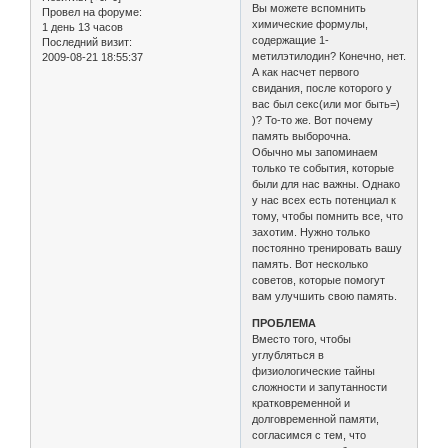
Вы можете вспомнить
Провел на форуме:
химические формулы,
1 день 13 часов
содержащие 1-
Последний визит:
метилэтилодин? Конечно, нет.
2009-08-21 18:55:37
А как насчет первого
свидания, после которого у
вас был секс(или мог быть=)
)? То-то же. Вот почему
память выборочна.
Обычно мы запоминаем
только те события, которые
были для нас важны. Однако
у нас всех есть потенциал к
тому, чтобы помнить все, что
захотим. Нужно только
постоянно тренировать вашу
память. Вот несколько
советов, которые помогут
вам улучшить свою память.
ПРОБЛЕМА
Вместо того, чтобы
углубляться в
физиологические тайны
сложности и запутанности
кратковременной и
долговременной памяти,
согласимся с тем, что