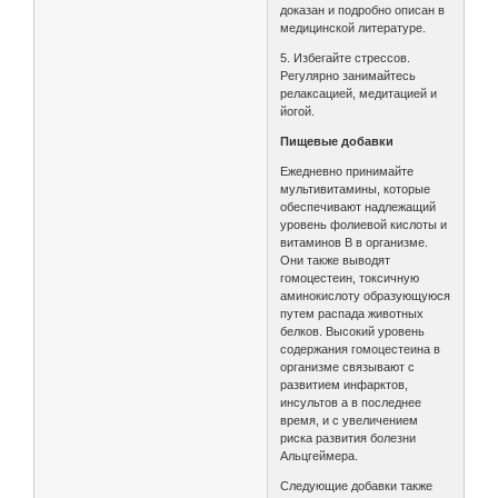
доказан и подробно описан в
медицинской литературе.
5. Избегайте стрессов.
Регулярно занимайтесь
релаксацией, медитацией и
йогой.
Пищевые добавки
Ежедневно принимайте
мультивитамины, которые
обеспечивают надлежащий
уровень фолиевой кислоты и
витаминов B в организме.
Они также выводят
гомоцестеин, токсичную
аминокислоту образующуюся
путем распада животных
белков. Высокий уровень
содержания гомоцестеина в
организме связывают с
развитием инфарктов,
инсультов а в последнее
время, и с увеличением
риска развития болезни
Альцгеймера.
Следующие добавки также