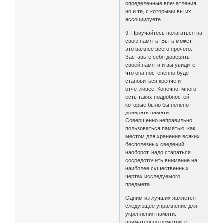
определенные впечатления,
но и те, с которыми вы их
ассоциируете.
9. Приучайтесь полагаться на
свою память. Быть может,
это важнее всего прочего.
Заставьте себя доверять
своей памяти и вы увидите,
что она постепенно будет
становиться крепче и
отчетливее. Конечно, много
есть таких подробностей,
которые было бы нелепо
доверять памяти.
Совершенно неправильно
пользоваться памятью, как
местом для хранения всяких
бесполезных сведений;
наоборот, надо стараться
сосредоточить внимание на
наиболее существенных
чертах исследуемого
предмета.
Одним из лучших является
следующее упражнение для
укрепления памяти:
внимательно осмотрите