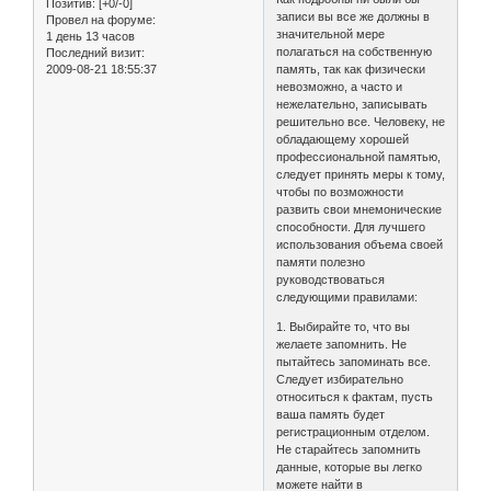
Позитив:
[+0/-0]
записи вы все же должны в
Провел на форуме:
значительной мере
1 день 13 часов
полагаться на собственную
Последний визит:
2009-08-21 18:55:37
память, так как физически
невозможно, а часто и
нежелательно, записывать
решительно все. Человеку, не
обладающему хорошей
профессиональной памятью,
следует принять меры к тому,
чтобы по возможности
развить свои мнемонические
способности. Для лучшего
использования объема своей
памяти полезно
руководствоваться
следующими правилами:
1. Выбирайте то, что вы
желаете запомнить. Не
пытайтесь запоминать все.
Следует избирательно
относиться к фактам, пусть
ваша память будет
регистрационным отделом.
Не старайтесь запомнить
данные, которые вы легко
можете найти в