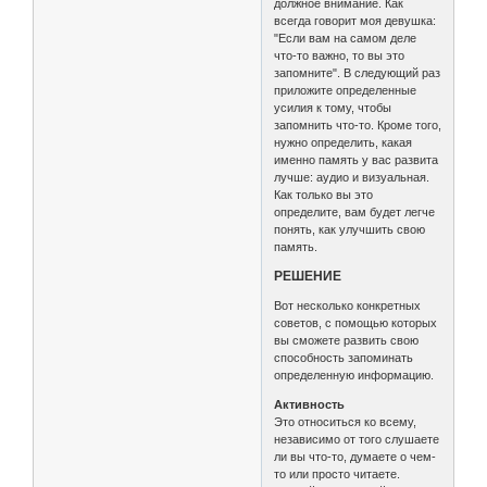
должное внимание. Как
всегда говорит моя девушка:
"Если вам на самом деле
что-то важно, то вы это
запомните". В следующий раз
приложите определенные
усилия к тому, чтобы
запомнить что-то. Кроме того,
нужно определить, какая
именно память у вас развита
лучше: аудио и визуальная.
Как только вы это
определите, вам будет легче
понять, как улучшить свою
память.
РЕШЕНИЕ
Вот несколько конкретных
советов, с помощью которых
вы сможете развить свою
способность запоминать
определенную информацию.
Активность
Это относиться ко всему,
независимо от того слушаете
ли вы что-то, думаете о чем-
то или просто читаете.