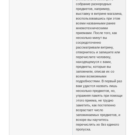
собрание разнородных
предметов, например,
выставку в витрине магазина,
воспользовавшись при этом
всеми названными ранее
мнемотехническими
приемами. После того, как
несколько минут вы
сосредоточенно
рассматривали витрину,
отвернитесь и запишите или
перечислите человеку,
находящемуся с вами,
предметы, которые вы
запомнили, описав их со
всеми возможными
подробностями. В первый раз
вам удастся назвать лишь
несколько предметов, но,
упражняя память при помощи
этого приема, не трудно
заметить, как постепенно
возрастает число
запоминаемых предметов, и
вскоре вы научитесь
перечислять их без единого
пропуска.