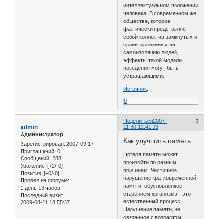
интеллектуальном положении
человека. В современном же
обществе, которое
фактически представляет
собой коллектив замкнутых и
ориентированных на
самоизоляцию людей,
эффекты такой модели
поведения могут быть
устрашающими.
Источник
.
0
Поделиться
2007-
3
admin
11-30 12:41:03
Администратор
Как улучшить память
Зарегистрирован
: 2007-09-17
Приглашений:
0
Потеря памяти может
Сообщений:
288
произойти по разным
Уважение:
[+2/-0]
причинам. Частичное
Позитив:
[+0/-0]
нарушение кратковременной
Провел на форуме:
памяти, обусловленное
1 день 13 часов
старением организма - это
Последний визит:
естественный процесс.
2009-08-21 18:55:37
Нарушение памяти, не
связанное с возрастом