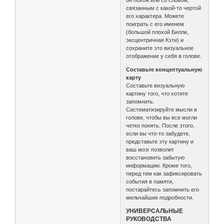
он похож или со словом,
связанным с какой-то чертой
его характера. Можете
поиграть с его именем
(большой плохой Билли,
эксцентричная Кэти) и
сохраните это визуальное
отображение у себя в голове.
Составьте концептуальную
карту
Составьте визуальную
картину того, что хотите
запомнить.
Систематизируйте мысли в
голове, чтобы вы все могли
четко понять. После этого,
если вы что-то забудете,
представьте эту картину и
ваш мозг позволит
восстановить забытую
информацию. Кроме того,
перед тем как зафиксировать
события в памяти,
постарайтесь запомнить его
мельчайшие подробности.
УНИВЕРСАЛЬНЫЕ
РУКОВОДСТВА