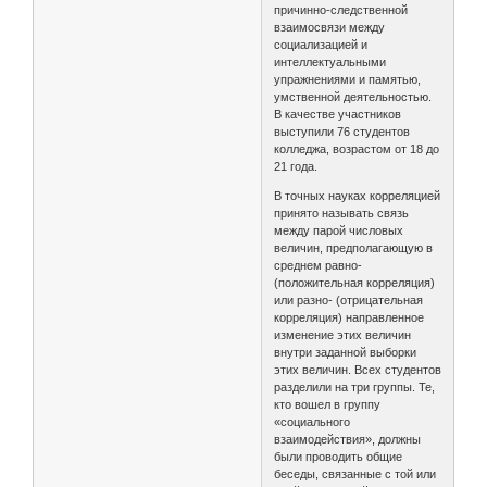
причинно-следственной
взаимосвязи между
социализацией и
интеллектуальными
упражнениями и памятью,
умственной деятельностью.
В качестве участников
выступили 76 студентов
колледжа, возрастом от 18 до
21 года.
В точных науках корреляцией
принято называть связь
между парой числовых
величин, предполагающую в
среднем равно-
(положительная корреляция)
или разно- (отрицательная
корреляция) направленное
изменение этих величин
внутри заданной выборки
этих величин. Всех студентов
разделили на три группы. Те,
кто вошел в группу
«социального
взаимодействия», должны
были проводить общие
беседы, связанные с той или