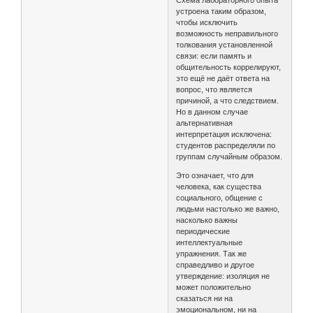
устроена таким образом,
чтобы исключить
возможность неправильного
толкования установленной
связи: если память и
общительность коррелируют,
это ещё не даёт ответа на
вопрос, что является
причиной, а что следствием.
Но в данном случае
альтернативная
интерпретация исключена:
студентов распределяли по
группам случайным образом.
Это означает, что для
человека, как существа
социального, общение с
людьми настолько же важно,
насколько важны
периодические
интеллектуальные
упражнения. Так же
справедливо и другое
утверждение: изоляция не
может положительно
сказаться ни на
эмоциональном, ни на