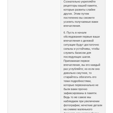
Сознательно укрепляйте
рецепторы вашей памяти,
которые развиты слабее
других. Этим путем
постепенно вы сможете
усилить получаемые вами
впечатления.
6. Пусть в начале
обследования первые ваши
впечатления о деловой
ситуации будут достаточно
сильны и устойчивы, чтобы
служить базисом для
последующих шагов.
Припоминая первое
впечатление, вы его каждый
раз углубляйте; но если оно
довольно смутное, то
старайтесь обогатить его
теми подробностями,
которые первоначально не
были вами прочно
зафиксированы в памяти.
Ведь то же самое мы
наблюдаем при увеличении
фотографии; нечеткие детали
на снимке маленького