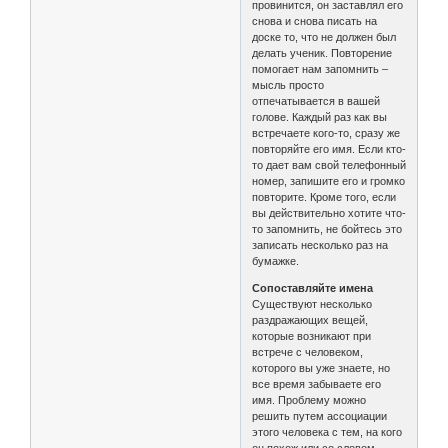
провинится, он заставлял его
снова и снова писать на
доске то, что не должен был
делать ученик. Повторение
помогает нам запомнить –
мысль просто
отпечатывается в вашей
голове. Каждый раз как вы
встречаете кого-то, сразу же
повторяйте его имя. Если кто-
то дает вам свой телефонный
номер, запишите его и громко
повторите. Кроме того, если
вы действительно хотите что-
то запомнить, не бойтесь это
записать несколько раз на
бумажке.
Сопоставляйте имена
Существуют несколько
раздражающих вещей,
которые возникают при
встрече с человеком,
которого вы уже знаете, но
все время забываете его
имя. Проблему можно
решить путем ассоциации
этого человека с тем, на кого