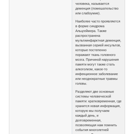
человека, называется
деменция (помешательство
или слабоумие).
Наиболее часто проявляется
в форме синдрома
Альцгеймера. Также
распространена
мультиинфарктная деменция,
вызванная серией инсультов,
которые постепенно
поражают ткань головного
мозга. Причиной нарушения
памяти могут также стать
алкоголизм, какое-то
инфекционное заболевание
или неоднократные травмы
головы.
Разделяют две основные
сиcтемы человеческой
памяти: кратковременная, где
хранится новая информация,
которую мы получаем
каждый день, и
долговременная,
позволяющая нам помнить
события многолетней