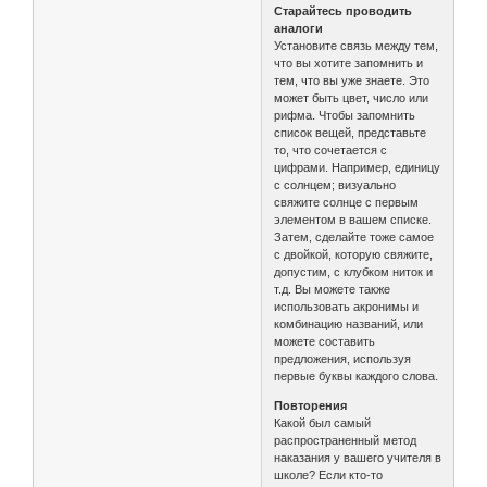
Старайтесь проводить
аналоги
Установите связь между тем,
что вы хотите запомнить и
тем, что вы уже знаете. Это
может быть цвет, число или
рифма. Чтобы запомнить
список вещей, представьте
то, что сочетается с
цифрами. Например, единицу
с солнцем; визуально
свяжите солнце с первым
элементом в вашем списке.
Затем, сделайте тоже самое
с двойкой, которую свяжите,
допустим, с клубком ниток и
т.д. Вы можете также
использовать акронимы и
комбинацию названий, или
можете составить
предложения, используя
первые буквы каждого слова.
Повторения
Какой был самый
распространенный метод
наказания у вашего учителя в
школе? Если кто-то