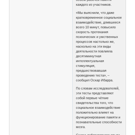
каждого из участников.
«Мы выяснили, что даже
кратковременное социальное
взаимодействие, длившееся
всего 10 минут, повысило
скорость протекания
психических и умственных
процессов настолько же,
насколько на эти виды
деятельности повлияла
десятиминутная
интеллектуальная
стимуляция,
предшествовавшая
проведению теста», –
сообщил Оскар Ибарра.
По словам исследователей,
эти тесты представляют
собой первые чёткие
свидетельства того, что
социальное взаимодействие
положительно влияет на
функционирование памяти и
познавательные способности
мозга.
Схема лабораторного опыта