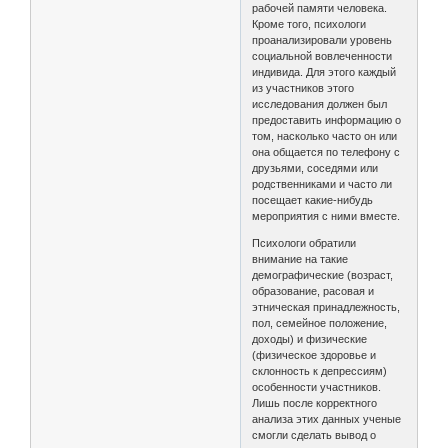
рабочей памяти человека.
Кроме того, психологи
проанализировали уровень
социальной вовлеченности
индивида. Для этого каждый
из участников этого
исследования должен был
предоставить информацию о
том, насколько часто он или
она общается по телефону с
друзьями, соседями или
родственниками и часто ли
посещает какие-нибудь
мероприятия с ними вместе.
Психологи обратили
внимание на такие
демографические (возраст,
образование, расовая и
этническая принадлежность,
пол, семейное положение,
доходы) и физические
(физическое здоровье и
склонность к депрессиям)
особенности участников.
Лишь после корректного
анализа этих данных ученые
смогли сделать вывод о