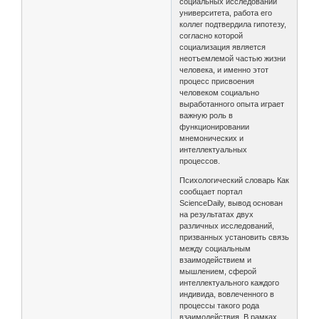
социальных исследований
университета, работа его
коллег подтвердила гипотезу,
согласно которой
социализация является
неотъемлемой частью жизни
человека, и именно этот
процесс присвоения
человеком социально
выработанного опыта играет
важную роль в
функционировании
мнемонических и
интеллектуальных
процессов.
Психологический словарь Как
сообщает портал
ScienceDaily, вывод основан
на результатах двух
различных исследований,
призванных установить связь
между социальным
взаимодействием и
мышлением, сферой
интеллектуального каждого
индивида, вовлеченного в
процессы такого рода
взаимодействия. В рамках