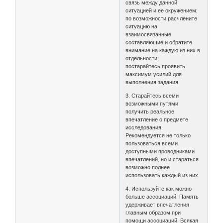
связь между данной
ситуацией и ее окружением;
по возможности расчлените
ситуацию на
взаимосвязанные
составляющие и обратите
внимание на каждую из них в
отдельности;
постарайтесь проявить
максимум усилий для
выполнения задания.
3. Старайтесь всеми
возможными путями
получить реальное
впечатление о предмете
исследования.
Рекомендуется не только
пользоваться всеми
доступными проводниками
впечатлений, но и стараться
возможно полнее
использовать каждый из них.
4. Используйте как можно
больше ассоциаций. Память
удерживает впечатления
главным образом при
помощи ассоциаций. Всякая